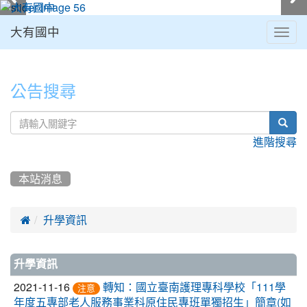
大有國中
Togg
navig
:::
公告搜尋
sear
進階搜尋
本站消息

升學資訊
文
升學資訊
章
2021-11-16
轉知：國立臺南護理專科學校「111學
注意
年度五專部老人服務事業科原住民專班單獨招生」簡章(如