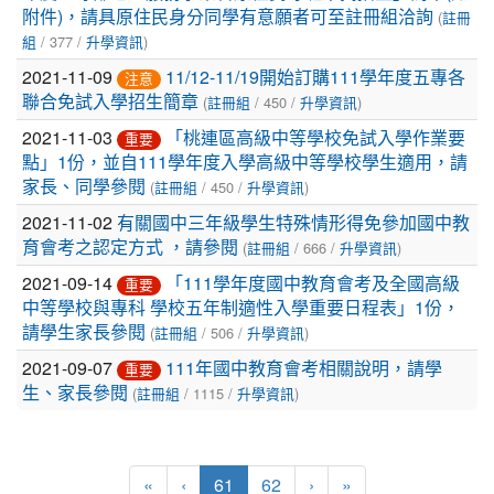
列
(
附件)，請具原住民身分同學有意願者可至註冊組洽詢
註冊
表
/ 377 /
)
組
升學資訊
2021-11-09
11/12-11/19開始訂購111學年度五專各
注意
(
/ 450 /
)
聯合免試入學招生簡章
註冊組
升學資訊
2021-11-03
「桃連區高級中等學校免試入學作業要
重要
點」1份，並自111學年度入學高級中等學校學生適用，請
(
/ 450 /
)
家長、同學參閱
註冊組
升學資訊
2021-11-02
有關國中三年級學生特殊情形得免參加國中教
(
/ 666 /
)
育會考之認定方式 ，請參閱
註冊組
升學資訊
2021-09-14
「111學年度國中教育會考及全國高級
重要
中等學校與專科 學校五年制適性入學重要日程表」1份，
(
/ 506 /
)
請學生家長參閱
註冊組
升學資訊
2021-09-07
111年國中教育會考相關說明，請學
重要
(
/ 1115 /
)
生、家長參閱
註冊組
升學資訊
(current)
«
‹
61
62
›
»