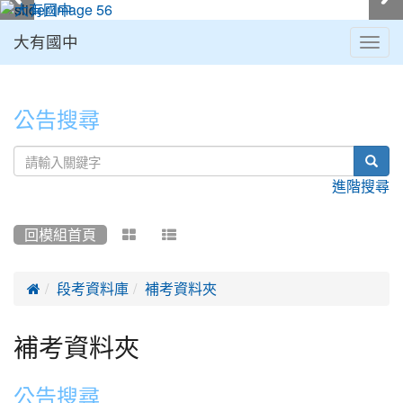
大有國中
Togg
navig
:::
公告搜尋
sear
進階搜尋
回模組首頁



段考資料庫
補考資料夾
補考資料夾
公告搜尋