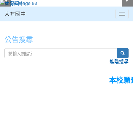
大有國中
Togg
navig
:::
公告搜尋
sear
進階搜尋
本校願