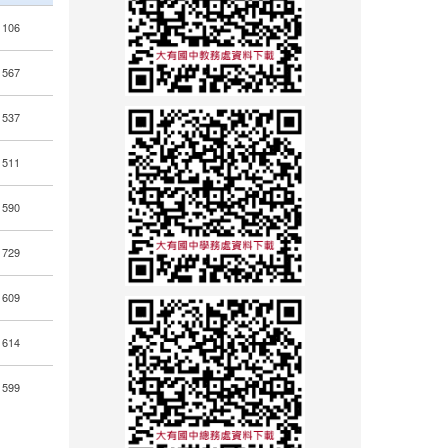
106
567
537
511
590
729
609
614
599