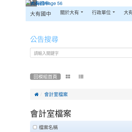
:::
關於大有
行政單位
大
大有國中
:::
公告搜尋
回模組首頁



會計室檔案
會計室檔案
clickAll
檔案名稱