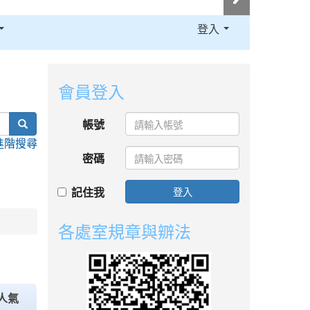
登入
:::
會員登入
search
帳號
進階搜尋
密碼
記住我
登入
各處室規章與辧法
人氣