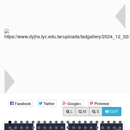
Facebook
Twitter
Google+
Pinterest
L
M
S
EXIF