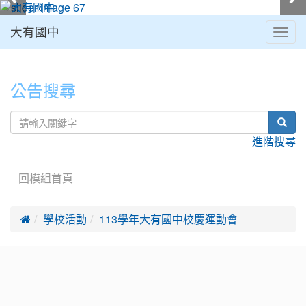
大有國中
Togg
navig
:::
公告搜尋
sear
進階搜尋
回模組首頁

學校活動
113學年大有國中校慶運動會