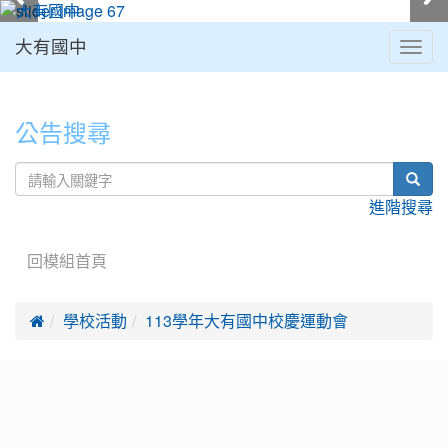
大有國中
Togg
navig
:::
公告搜尋
sear
進階搜尋
回模組首頁

學校活動
113學年大有國中校慶運動會