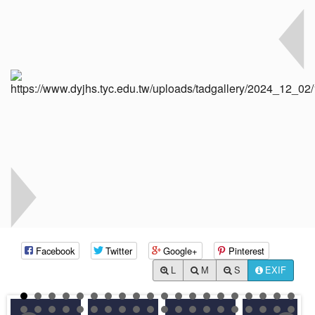
Facebook
Twitter
Google+
Pinterest
L
M
S
EXIF