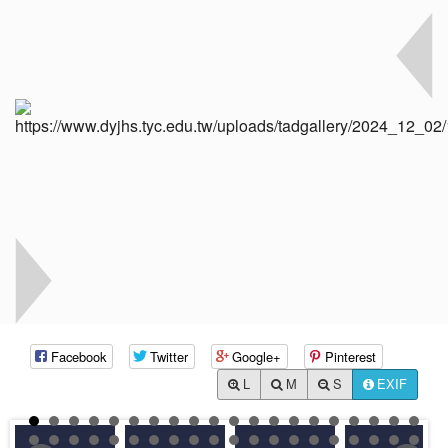
Facebook
Twitter
Google+
Pinterest
L
M
S
EXIF