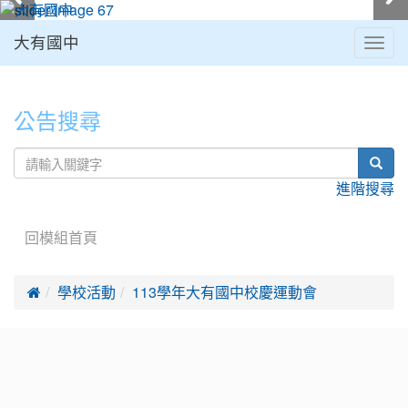
大有國中
Togg
navig
:::
公告搜尋
sear
進階搜尋
回模組首頁

學校活動
113學年大有國中校慶運動會