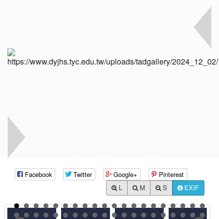
Facebook
Twitter
Google+
Pinterest
L
M
S
EXIF