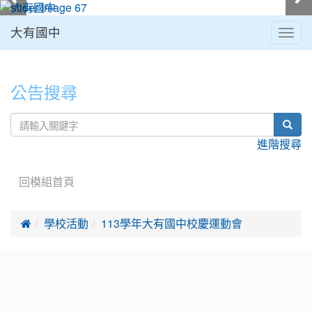
大有國中
Togg
navig
:::
公告搜尋
sear
進階搜尋
回模組首頁

學校活動
113學年大有國中校慶運動會