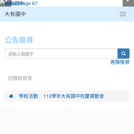
大有國中
Togg
navig
:::
公告搜尋
sear
進階搜尋
回模組首頁

學校活動
113學年大有國中校慶運動會