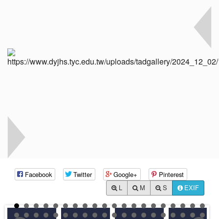
Facebook
Twitter
Google+
Pinterest
L
M
S
EXIF