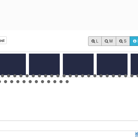
est
L
M
S