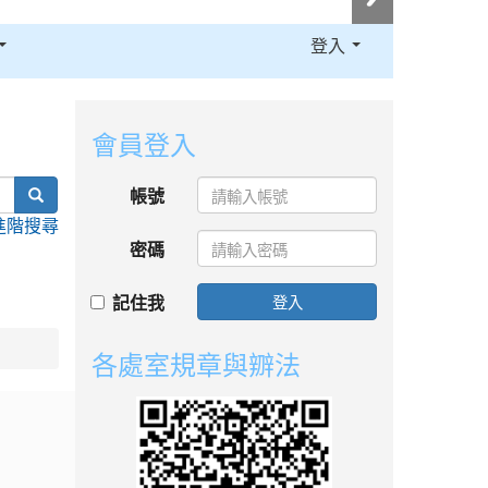
登入
:::
會員登入
search
帳號
進階搜尋
密碼
記住我
登入
各處室規章與辧法