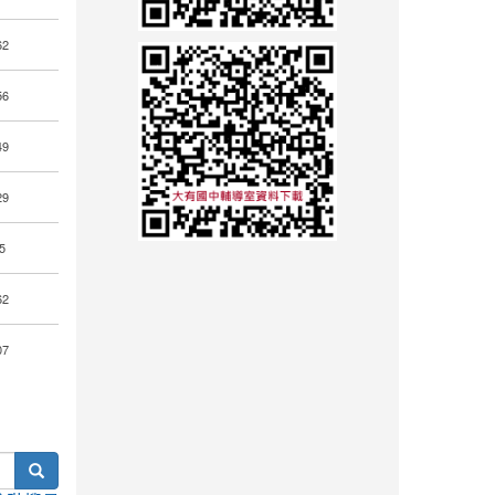
62
56
49
29
5
62
07
search