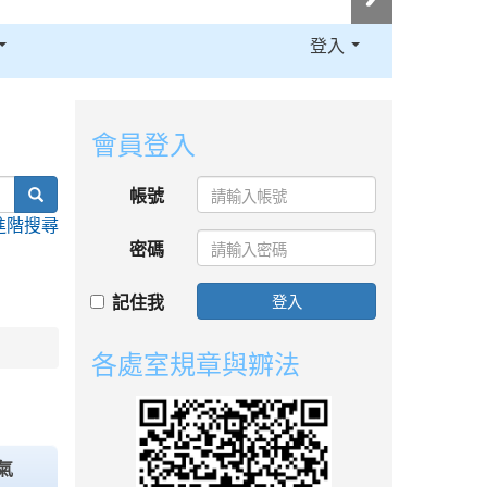
登入
:::
會員登入
search
帳號
進階搜尋
密碼
記住我
登入
各處室規章與辧法
氣