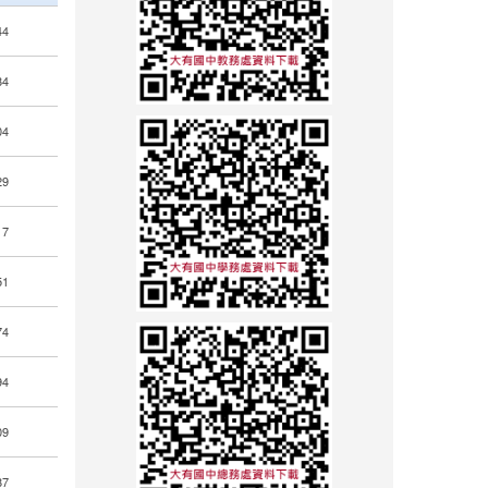
44
84
04
29
17
51
74
94
09
87