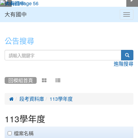
大有國中
Togg
navig
:::
公告搜尋
sear
進階搜尋
回模組首頁



段考資料庫
113學年度
113學年度
clickAll
檔案名稱