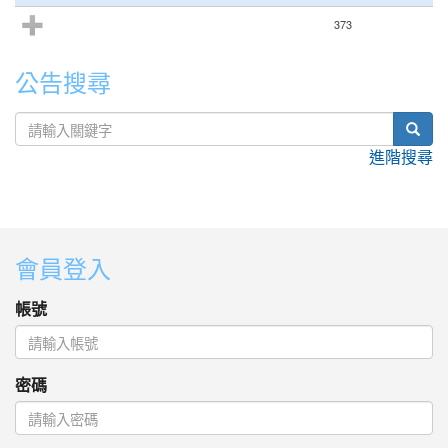
373
公告搜尋
sear
進階搜尋
:::
會員登入
帳號
密碼