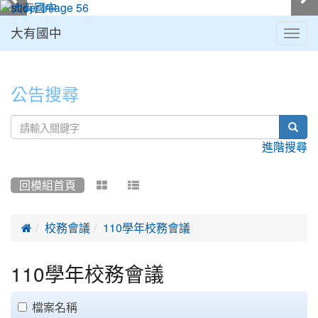
大有國中
Togg
navig
:::
公告搜尋
sear
進階搜尋
回模組首頁



校務會議
110學年校務會議
110學年校務會議
clickAll
檔案名稱