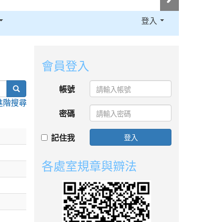
登入
:::
會員登入
search
帳號
進階搜尋
密碼
記住我
登入
各處室規章與辧法