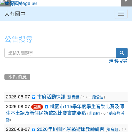
大有國中
Togg
navig
:::
公告搜尋
sear
進階搜尋
本站消息
文
2026-08-07
(
/ 1 /
)
市府活動快訊
訓育組
一般公告
章
2026-08-07
桃園市115學年度學生音樂比賽及師
重要
(
/ 6 /
列
生本土語及新住民語歌謠比賽實施要點
訓育組
競賽與活
)
動
表
2026-08-07
(
/ 1 /
2026年桃園地景藝術節教師研習
訓育組