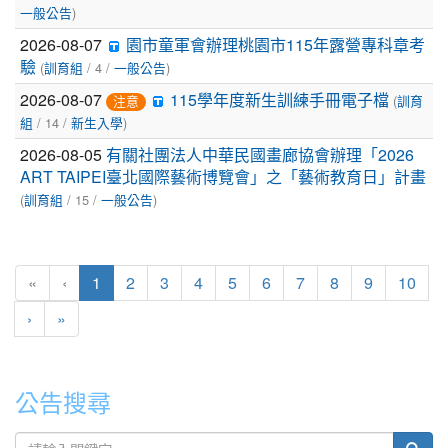
)
一般公告
2026-08-07
園市童軍會辦理桃園市115年露營專科章考
(
/ 4 /
)
驗
訓育組
一般公告
2026-08-07
(
115學年度新生訓練手冊電子檔
注意
訓育
/ 14 /
)
組
新生入學
2026-08-05
有關社團法人中華民國畫廊協會辦理「2026
ART TAIPEI臺北國際藝術博覽會」之「藝術教育日」計畫
(
/ 15 /
)
訓育組
一般公告
(current)
«
‹
1
2
3
4
5
6
7
8
9
10
›
»
公告搜尋
sear