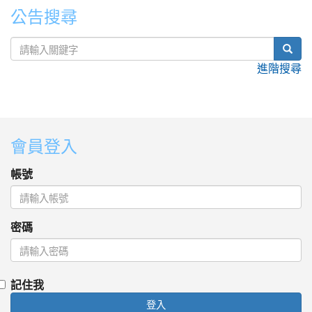
公告搜尋
sear
進階搜尋
:::
會員登入
帳號
密碼
記住我
登入