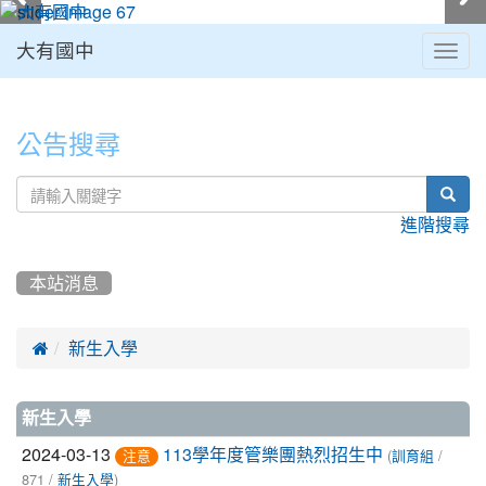
大有國中
Togg
navig
:::
公告搜尋
sear
進階搜尋
本站消息

新生入學
文
新生入學
章
2024-03-13
(
/
113學年度管樂團熱烈招生中
注意
訓育組
871 /
)
新生入學