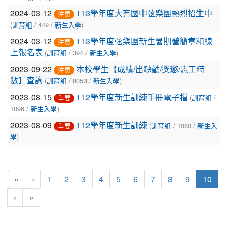
列
2024-03-12
113學年度大有國中弦樂團熱烈招生中
表
注意
(
/ 449 /
)
訓育組
新生入學
2024-03-12
113學年度弦樂團新生暑期營簡章和線
注意
(
/ 394 /
)
上報名表
訓育組
新生入學
2023-09-22
本校學生【成績/出缺勤/獎懲/志工時
注意
(
/ 8053 /
)
數】查詢
訓育組
新生入學
2023-08-15
(
/
112學年度新生訓練手冊電子檔
重要
訓育組
1096 /
)
新生入學
2023-08-09
(
/ 1080 /
112學年度新生訓練
重要
訓育組
新生入
)
學
(curr
«
‹
1
2
3
4
5
6
7
8
9
10
›
»