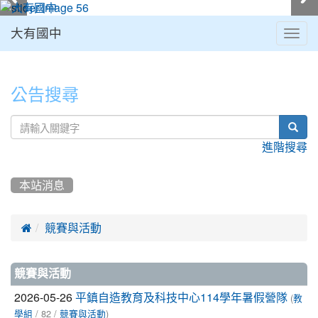
大有國中
Togg
navig
:::
公告搜尋
sear
進階搜尋
本站消息

競賽與活動
文
競賽與活動
章
2026-05-26
(
平鎮自造教育及科技中心114學年暑假營隊
教
/ 82 /
)
學組
競賽與活動