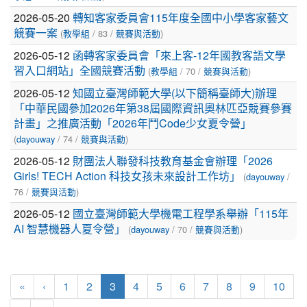
列
2026-05-20
轉知客家委員會115年度全國中小學客家藝文
表
(
/ 83 /
)
競賽一案
教學組
競賽與活動
2026-05-12
函轉客家委員會「來上客-12年國教客語文學
(
/ 70 /
)
習入口網站」全國競賽活動
教學組
競賽與活動
2026-05-12
知國立臺灣師範大學(以下簡稱臺師大)辦理
「中華民國參加2026年第38屆國際資訊奧林匹亞競賽參賽
計畫」之推廣活動「2026年鬥Code少女夏令營」
(
/ 74 /
)
dayouway
競賽與活動
2026-05-12
財團法人聯發科技教育基金會辦理「2026
(
/
Girls! TECH Action 科技女孩未來設計工作坊」
dayouway
76 /
)
競賽與活動
2026-05-12
國立臺灣師範大學機電工程學系舉辦「115年
(
/ 70 /
)
AI 智慧機器人夏令營」
dayouway
競賽與活動
(current)
«
‹
1
2
3
4
5
6
7
8
9
10