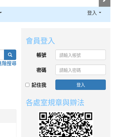
登入
:::
會員登入
search
帳號
進階搜尋
密碼
記住我
登入
各處室規章與辧法