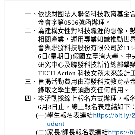
一、
依據財團法人聯發科技教育基金會11
金會字第0506號函辦理。
二、
為建構女性對科技職涯的想像，
相關產業，運用專業知識推動世
會與聯發科技股份有限公司於115年
6日(星期日)假國立臺灣大學、
研究中心及聯發科技新竹總部舉辦兩日中
TECH Action 科技女孩未來設
三、
旨揭活動費用由聯發科技教育基
錄取之學生無須繳交任何費用。
四、
本活動採線上報名方式辦理，報名
6月8日止，線上報名表連結如下
(一)
學生報名表連結
https://bit.l
udent
(二)
家長/師長報名表連結
https://b