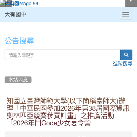
大有國中
Togg
navig
:::
公告搜尋
sear
進階搜尋
本站消息
知國立臺灣師範大學(以下簡稱臺師大)辦
理「中華民國參加2026年第38屆國際資訊
奧林匹亞競賽參賽計畫」之推廣活動
「2026年鬥Code少女夏令營」