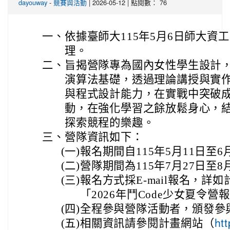
-
| 2026-05-12 | 點閱數： 76
dayouway
競賽與活動
一、
依據臺師大115年5月6日師大資工字
理。
二、
旨揭營隊專為國內女性學生設計
演算法基礎，透過理論講授與實
與程式設計能力，在實戰中突破
動，在強化學習之餘放鬆身心，
探索競程的樂趣。
三、
營隊資訊如下：
(一)
報名期間自115年5月11日至6
(二)
營隊期間為115年7月27日至8
(三)
報名方式採E-mail報名，詳
「2026年鬥Code少女夏令營
(四)
全程參與營隊活動者，頒發參
(五)
相關資訊請參閱計畫網站（
ht