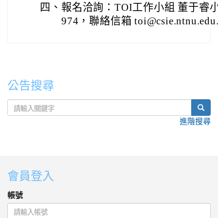
四、
報名洽詢：TOI工作小組 董于睿小姐，
974，聯絡信箱 toi@csie.ntnu.edu
公告搜尋
sear
進階搜尋
:::
會員登入
帳號