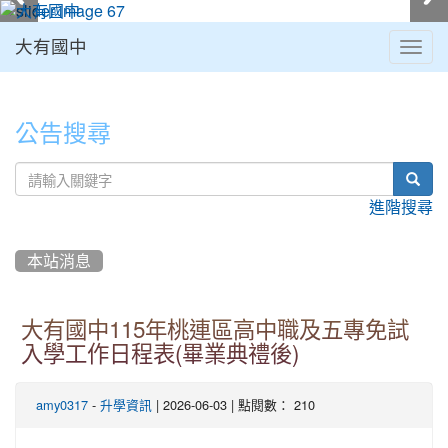
大有國中
Togg
navig
:::
公告搜尋
sear
進階搜尋
本站消息
大有國中115年桃連區高中職及五專免試
入學工作日程表(畢業典禮後)
-
| 2026-06-03 | 點閱數： 210
amy0317
升學資訊