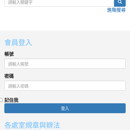
sear
進階搜尋
:::
會員登入
帳號
密碼
記住我
登入
各處室規章與辧法