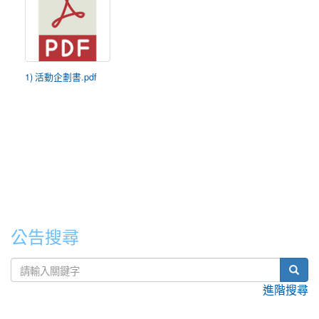
1) 活動企劃書.pdf
公告搜尋
sear
進階搜尋