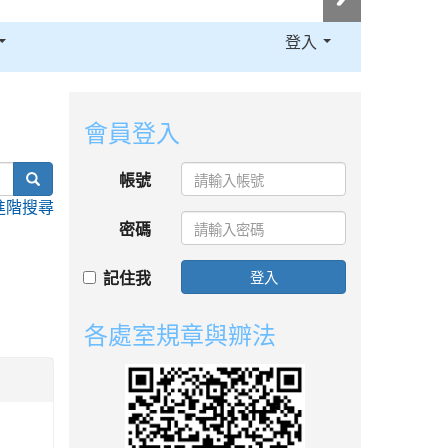
登入
:::
會員登入
search
帳號
進階搜尋
密碼
記住我
登入
各處室規章與辧法