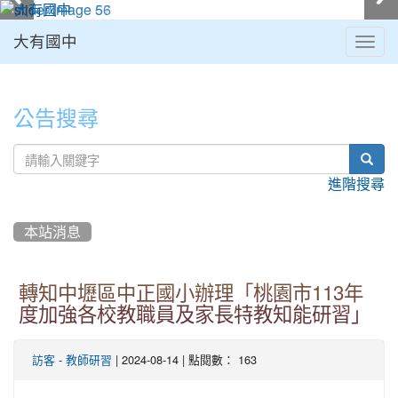
大有國中
Togg
navig
:::
公告搜尋
sear
進階搜尋
本站消息
轉知中壢區中正國小辦理「桃園市113年
度加強各校教職員及家長特教知能研習」
-
| 2024-08-14 | 點閱數： 163
訪客
教師研習