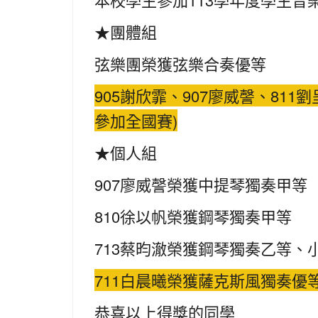
★團體組
弦樂團榮獲弦樂合奏優等
905謝欣霏、907廖威謦、811
參加全國賽)
★個人組
907廖威謦榮獲中提琴獨奏甲等
810徐以帆榮獲鋼琴獨奏甲等
713蔡昀澈榮獲鋼琴獨奏乙等、
711白晨曦榮獲薩克斯風獨奏優等
恭喜以上得獎的同學