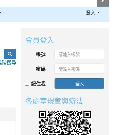
登入
:::
會員登入
search
帳號
進階搜尋
密碼
記住我
登入
各處室規章與辧法