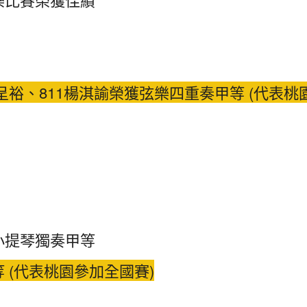
劉呈裕、811楊淇諭榮獲弦樂四重奏甲等 (代表桃
小提琴獨奏甲等
 (代表桃園參加全國賽)