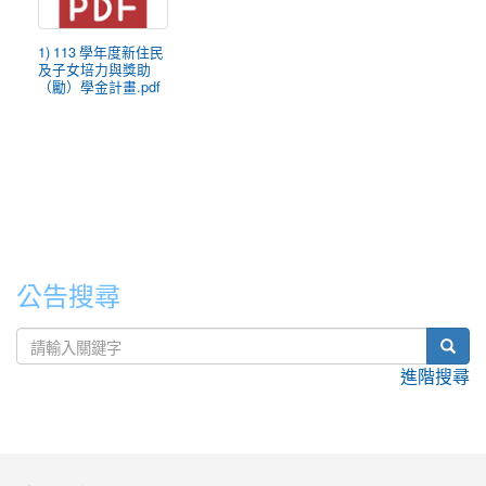
1) 113 學年度新住民
及子女培力與獎助
（勵）學金計畫.pdf
公告搜尋
sear
進階搜尋
:::