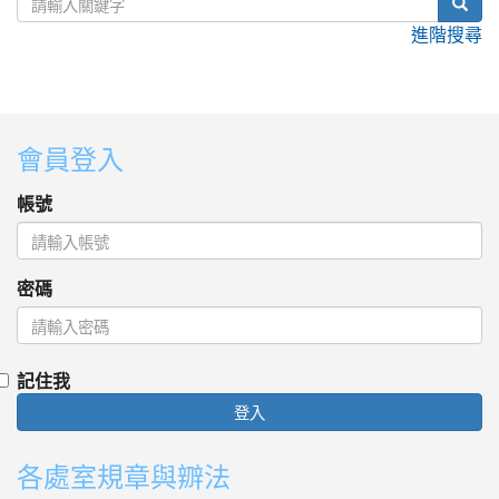
sear
進階搜尋
:::
會員登入
帳號
密碼
記住我
登入
各處室規章與辧法