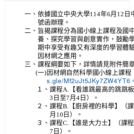
一、
依據國立中央大學114年6月12日中
號函辦理。
二、
旨揭課程分為國小線上課程及國
養、探究學習與創意實作，鼓勵
期中享受有趣又有深度的學習體
因材網之應用。
三、
課程綱要如下，詳情請見附件簡
(一)
因材網自然科學國小線上課程
s.gle/Mf2uJt5JKy7ZW4YT6
１、
課程A.【看誰跳最高的跳跳板
3日至7月4日）。
２、
課程B.【廚房裡的科學】（課
月10日）。
３、
課程C.【誰是大力士】（課程
7日）。