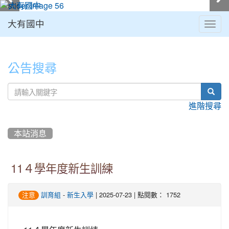
大有國中
Togg
navig
:::
公告搜尋
sear
進階搜尋
本站消息
11４學年度新生訓練
-
| 2025-07-23 | 點閱數： 1752
注意
訓育組
新生入學