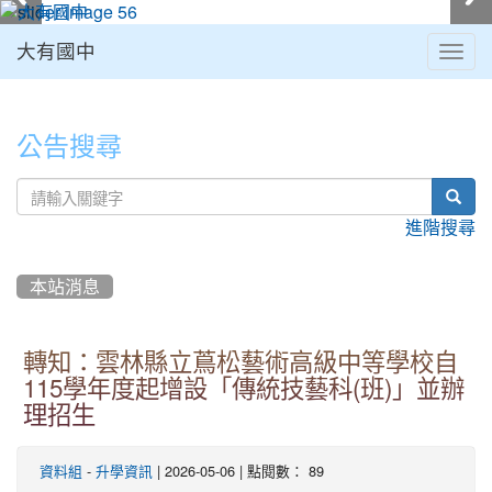
大有國中
Togg
navig
:::
公告搜尋
sear
進階搜尋
本站消息
轉知：雲林縣立蔦松藝術高級中等學校自
115學年度起增設「傳統技藝科(班)」並辦
理招生
-
| 2026-05-06 | 點閱數： 89
資料組
升學資訊