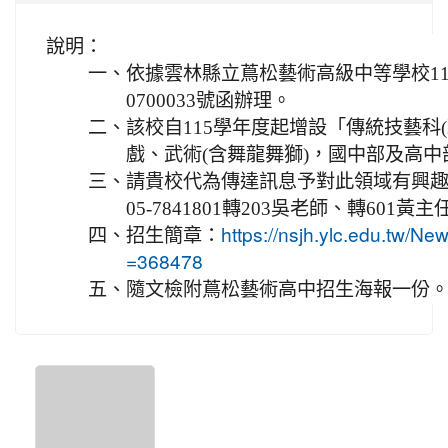
說明：
一、
依據雲林縣立蔦松藝術高級中等學校115
0700033號函辦理。
二、
該校自115學年度起增設「傳統技藝科
戲、武術(含舞龍舞獅)，國中部及高中
三、
請貴校代為傳達訊息予對此領域有興
05-7841801轉203吳老師、轉601黃主
四、
招生簡章：
https://nsjh.ylc.edu.tw/
=368478
五、
隨文檢附蔦松藝術高中招生海報一份