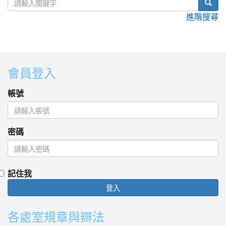
sear
進階搜尋
:::
會員登入
帳號
密碼
記住我
登入
各處室規章與辧法