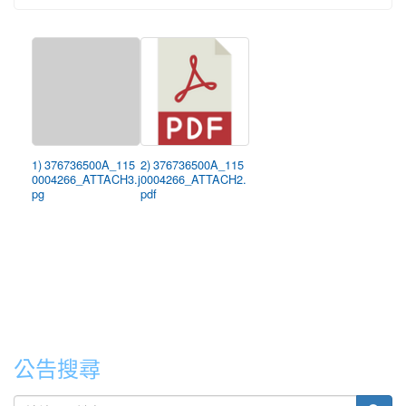
1) 376736500A_115
2) 376736500A_115
0004266_ATTACH3.j
0004266_ATTACH2.
pg
pdf
公告搜尋