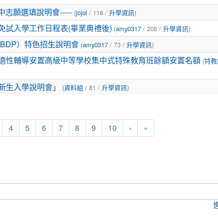
(
/ 118 /
)
大有國中志願選填說明會-----
jojoi
升學資訊
(
/ 208 /
)
免試入學工作日程表(畢業典禮後)
amy0317
升學資訊
(
/ 73 /
)
IBDP）特色招生說明會
amy0317
升學資訊
(
生適性輔導安置高級中等學校集中式特殊教育班餘額安置名額
特教
(
/ 81 /
)
部新生入學說明會」
資料組
升學資訊
4
5
6
7
8
9
10
›
»