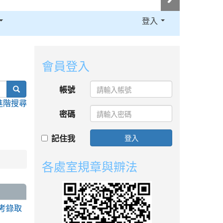
登入
:::
會員登入
search
帳號
進階搜尋
密碼
記住我
登入
各處室規章與辧法
考錄取