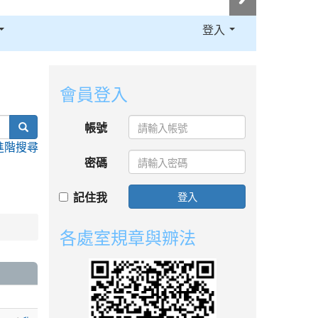
登入
:::
會員登入
search
帳號
進階搜尋
密碼
記住我
登入
各處室規章與辧法