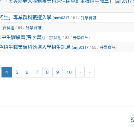
(
/
辦理「五專部老人服務事業科原住民專班單獨招生簡章」
amy0317
(
/ 81 /
)
色招生」專業群科甄選入學
amy0317
升學資訊
(
/ 64 /
)
明
資料組
升學資訊
(
/ 82 /
)
國中生體驗營(春季營)』
資料組
升學資訊
(
/ 55 /
)
特色招生職業類科甄選入學招生訊息
amy0317
升學資訊
(current)
4
5
6
7
8
9
10
›
»