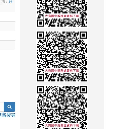
 78 /
升
search
進階搜尋