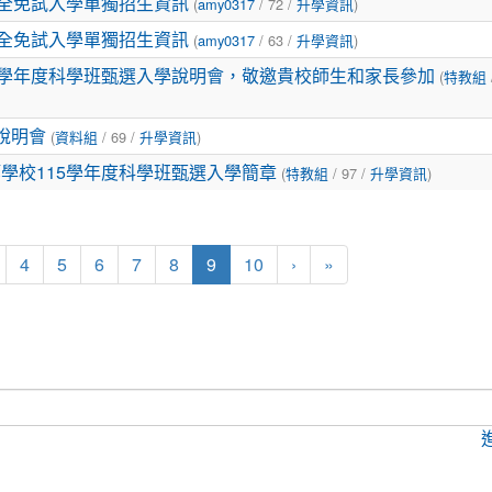
(
/ 72 /
)
完全免試入學單獨招生資訊
amy0317
升學資訊
(
/ 63 /
)
完全免試入學單獨招生資訊
amy0317
升學資訊
(
5學年度科學班甄選入學說明會，敬邀貴校師生和家長參加
特教組
(
/ 69 /
)
說明會
資料組
升學資訊
(
/ 97 /
)
學校115學年度科學班甄選入學簡章
特教組
升學資訊
(current)
4
5
6
7
8
9
10
›
»