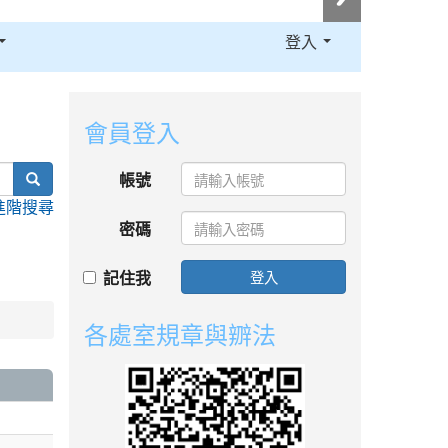
登入
:::
會員登入
search
帳號
進階搜尋
密碼
記住我
登入
各處室規章與辧法