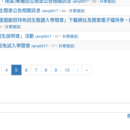
(
/ 62 /
)
區、南區)單獨招生簡章公告相關訊息
amy0317
升學資訊
(
/ 64 /
)
招生簡章公告相關訊息
amy0317
升學資訊
年度戲劇班特色招生甄選入學簡章」下載網址及簡章電子檔供參，
3 /
)
升學資訊
(
/ 47 /
)
招生說明會」活動
amy0317
升學資訊
(
/ 77 /
)
校免試入學簡章
amy0317
升學資訊
(current)
4
5
6
7
8
9
10
›
»