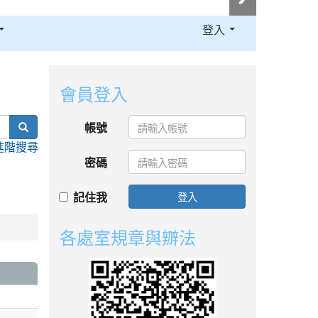
登入
:::
會員登入
search
帳號
進階搜尋
密碼
記住我
登入
各處室規章與辧法