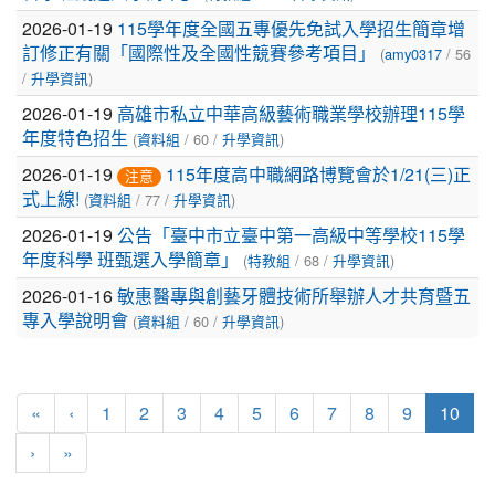
列
2026-01-19
115學年度全國五專優先免試入學招生簡章增
表
(
/ 56
訂修正有關「國際性及全國性競賽參考項目」
amy0317
/
)
升學資訊
2026-01-19
高雄市私立中華高級藝術職業學校辦理115學
(
/ 60 /
)
年度特色招生
資料組
升學資訊
2026-01-19
115年度高中職網路博覽會於1/21(三)正
注意
(
/ 77 /
)
式上線!
資料組
升學資訊
2026-01-19
公告「臺中市立臺中第一高級中等學校115學
(
/ 68 /
)
年度科學 班甄選入學簡章」
特教組
升學資訊
2026-01-16
敏惠醫專與創藝牙體技術所舉辦人才共育暨五
(
/ 60 /
)
專入學說明會
資料組
升學資訊
(curr
«
‹
1
2
3
4
5
6
7
8
9
10
›
»