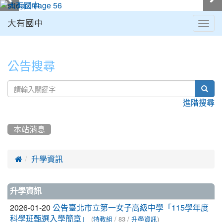
大有國中
Togg
navig
:::
公告搜尋
sear
進階搜尋
本站消息

升學資訊
文
升學資訊
章
2026-01-20
公告臺北市立第一女子高級中學「115學年度
(
/ 83 /
)
科學班甄選入學簡章」
特教組
升學資訊