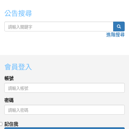
公告搜尋
sear
進階搜尋
:::
會員登入
帳號
密碼
記住我